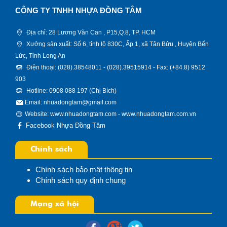
CÔNG TY TNHH NHỰA ĐỒNG TÂM
Địa chỉ: 28 Lương Văn Can , P15,Q.8, TP. HCM
Xưởng sản xuất: Số 6, tỉnh lộ 830C, Ấp 1, xã Tân Bửu , Huyện Bến
Lức, Tỉnh Long An
Điện thoại: (028).38548011 - (028).39515914 - Fax: (+84.8) 9512
903
Hotline: 0908 088 197 (Chị Bích)
Email: nhuadongtam@gmail.com
Website:
www.nhuadongtam.com
-
www.nhuadongtam.com.vn
Facebook Nhựa Đồng Tâm
Chính sách
Chính sách bảo mật thông tin
Chính sách quy định chung
Mạng xã hội