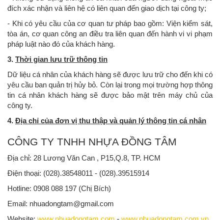
đích xác nhận và liên hệ có liên quan đến giao dịch tại công ty;
- Khi có yêu cầu của cơ quan tư pháp bao gồm: Viện kiểm sát,
tòa án, cơ quan công an điều tra liên quan đến hành vi vi phạm
pháp luật nào đó của khách hàng.
3.
Thời gian lưu trữ thông tin
Dữ liệu cá nhân của khách hàng sẽ được lưu trữ cho đến khi có
yêu cầu ban quản trị hủy bỏ. Còn lại trong mọi trường hợp thông
tin cá nhân khách hàng sẽ được bảo mật trên máy chủ của
công ty.
4.
Địa chỉ của đơn vị thu thập và quản lý thông tin cá nhân
CÔNG TY TNHH NHỰA ĐỒNG TÂM
Địa chỉ: 28 Lương Văn Can , P15,Q.8, TP. HCM
Điện thoại: (028).38548011 - (028).39515914
Hotline: 0908 088 197 (Chị Bích)
Email: nhuadongtam@gmail.com
Website:
www.nhuadongtam.com
-
www.nhuadongtam.com.vn