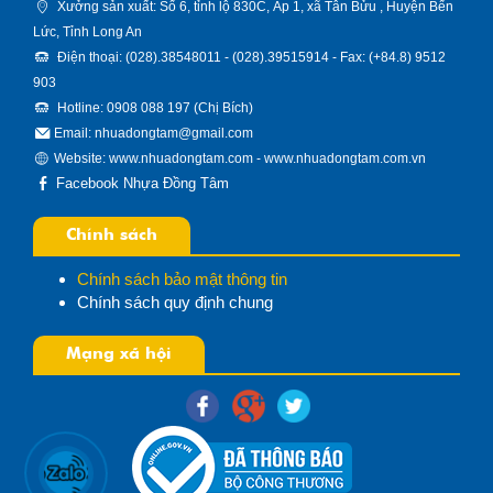
Xưởng sản xuất: Số 6, tỉnh lộ 830C, Ấp 1, xã Tân Bửu , Huyện Bến
Lức, Tỉnh Long An
Điện thoại: (028).38548011 - (028).39515914 - Fax: (+84.8) 9512
903
Hotline: 0908 088 197 (Chị Bích)
Email: nhuadongtam@gmail.com
Website:
www.nhuadongtam.com
-
www.nhuadongtam.com.vn
Facebook Nhựa Đồng Tâm
Chính sách
Chính sách bảo mật thông tin
Chính sách quy định chung
Mạng xã hội